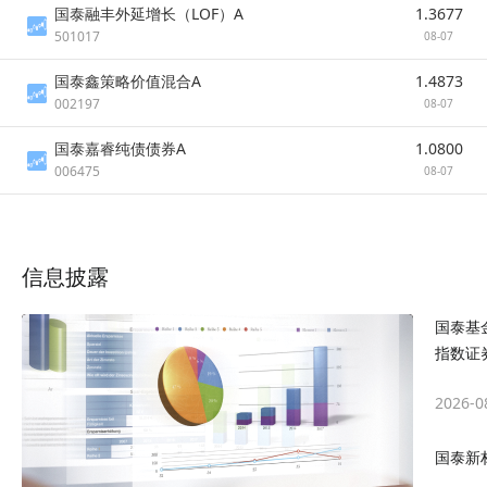
国泰融丰外延增长（LOF）A
1.3677
501017
08-07
国泰鑫策略价值混合A
1.4873
002197
08-07
国泰嘉睿纯债债券A
1.0800
006475
08-07
信息披露
国泰基
指数证
2026-0
国泰新