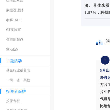
投研面对面
涨。具体来看，
数据说理财
1.87%，科创
泰客TALK
GT实验室
债市周观点
我
主动E点
1
主题活动
基金行业话养老
5
月
块领
一司一省一高校
万片
投资者保护
片生
气延
投保专栏
比增