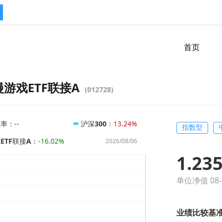
首页
游戏ETF联接A
(012728)
益率
：
沪深300
：
--
13.24%
指数型
ETF联接A
：
-16.02%
2026/08/06
1.23
单位净值 08-
业绩比较基准