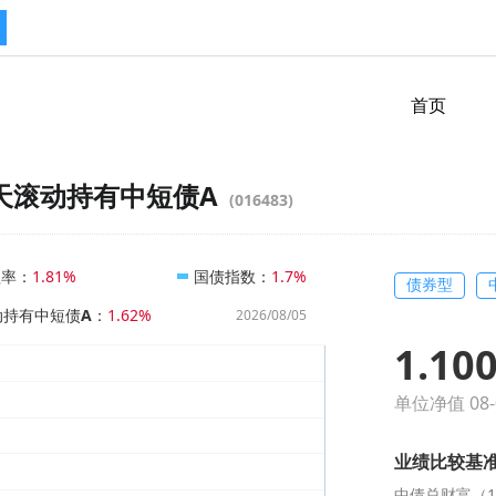
首页
天滚动持有中短债A
(016483)
益率
：
国债指数
：
1.81%
1.7%
债券型
动持有中短债A
：
1.62%
2026/08/05
1.10
单位净值 08-
业绩比较基准
中债总财富（1