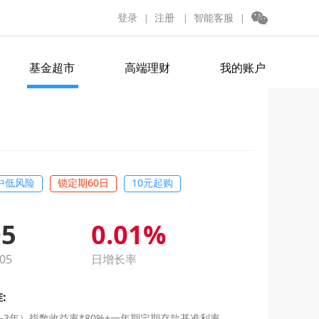
登录
注册
智能客服
|
|
|
基金超市
高端理财
我的账户
中低风险
锁定期60日
10元起购
05
0.01%
05
日增长率
:
-3年）指数收益率*80%+一年期定期存款基准利率