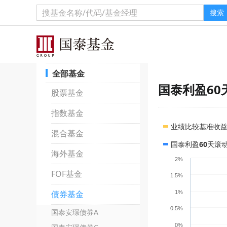
搜索
全部基金
国泰利盈60
股票基金
指数基金
业绩比较基准收
混合基金
国泰利盈60天滚
海外基金
2%
FOF基金
1.5%
债券基金
1%
0.5%
国泰安璟债券A
0%