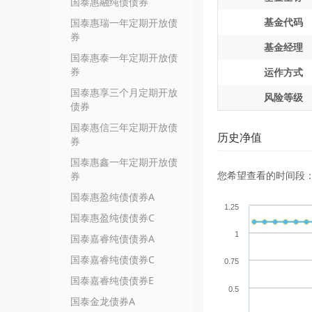
国泰惠融纯债债券
基金代码
国泰惠瑞一年定期开放债
券
基金经理
国泰惠泰一年定期开放债
券
运作方式
国泰惠享三个月定期开放
风险等级
债券
国泰惠信三年定期开放债
历史净值
券
国泰惠鑫一年定期开放债
您希望查看的时间段
券
国泰惠盈纯债债券A
1.25
国泰惠盈纯债债券C
1
国泰嘉睿纯债债券A
国泰嘉睿纯债债券C
0.75
国泰嘉睿纯债债券E
0.5
国泰金龙债券A