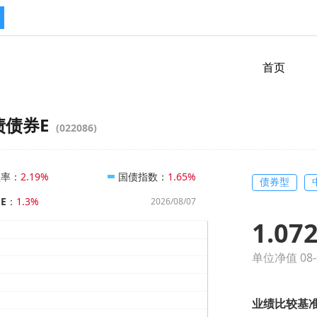
首页
债债券E
(022086)
益率
：
国债指数
：
2.19%
1.65%
债券型
E
：
1.3%
2026/08/07
1.07
单位净值 08-
业绩比较基准