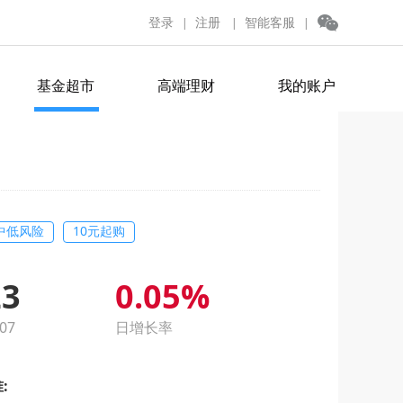
登录
注册
智能客服
|
|
|
基金超市
高端理财
我的账户
中低风险
10元起购
23
0.05%
07
日增长率
: