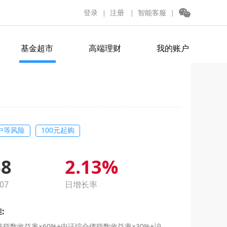
登录
注册
智能客服
|
|
|
基金超市
高端理财
我的账户
中等风险
100元起购
68
2.13%
07
日增长率
:
指数收益率×60%+中证综合债指数收益率×30%+沪