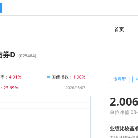
首页
债券D
(025464)
益率
：
国债指数
：
4.91%
1.98%
债券型
：
23.69%
2026/08/07
2.00
单位净值 08-
业绩比较基准
中证可转换债券