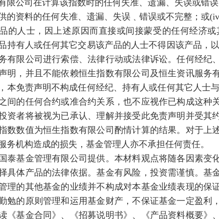
有限公司在计算该指数时的任何失准、遗漏、失误或错误；或
供的资料的任何失准、遗漏、失误﹑错误或不完整；或(i
品的人士，因上述原因而直接或间接蒙受的任何经济或
品持有人或任何其它交易该产品的人士不得因该产品，以
务有限公司进行索偿、法律行动或法律诉讼。任何经纪
声明，并且不能依赖恒生指数有限公司及恒生资讯服务
，本免责声明不构成任何经纪、持有人或任何其它人士与
之间的任何合约或准合约关系，也不应视作已构成这种
投资者将被视为已承认、理解并接受此免责声明并受其
指数数值为恒生指数有限公司酌情计算的结果。对于上
服务机构造成的损失，基金管理人亦不承担任何责任。
国泰基金管理有限公司提供。本材料观点将随各因素变
择具体产品的法律依据。基金有风险，投资需谨慎。基
管理的其他基金的业绩并不构成对本基金业绩表现的保
勤勉的原则管理和运用基金财产，不保证基金一定盈利
读《基金合同》、《招募说明书》、《产品资料概要》