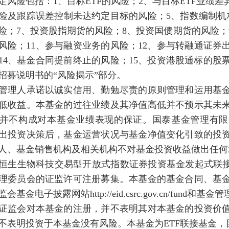
定风险包括：1、目标ETF的风险；2、与目标ETF业绩
险及跟踪误差控制未达约定目标的风险；5、指数编制机
险；7、投资股指期货的风险；8、投资国债期货的风险；
风险；11、参与融资业务的风险；12、参与转融通证券
14、基金合同提前终止的风险；15、投资港股通标的股
招募说明书的“风险揭示”部分。
管理人承诺以诚实信用、勤勉尽责的原则管理和运用基
低收益。本基金的过往业绩及其净值高低并不预示其未
并不构成对本基金业绩表现的保证。国泰基金管理有限
出投资决策后，基金运营状况与基金净值变化引致的投
人、基金销售机构及相关机构不对基金投资收益做出任何
恒生生物科技交易型开放式指数证券投资基金发起式联接
理委员会的证监许可注册募集。本基金的基金合同、基
基金电子披露网站http://eid.csrc.gov.cn/fund和基金
证监会对本基金的注册，并不表明其对本基金的投资价
不表明投资于本基金没有风险。本基金为ETF联接基金，