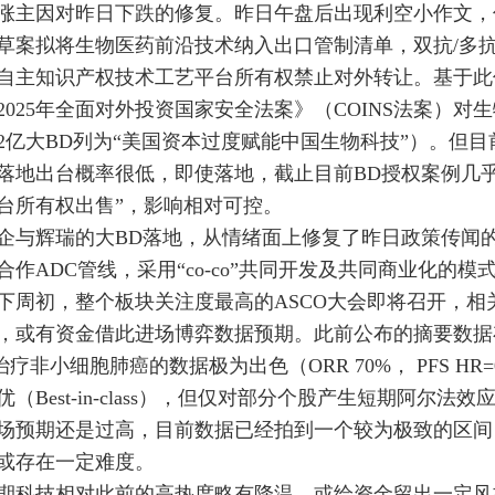
涨主因对昨日下跌的修复。昨日午盘后出现利空小作文，
草案拟将生物医药前沿技术纳入出口管制清单，双抗/多抗/A
自主知识产权技术工艺平台所有权禁止对外转让。基于此
2025年全面对外投资国家安全法案》（COINS法案）
52亿大BD列为“美国资本过度赋能中国生物科技”）。但
落地出台概率很低，即使落地，截止目前BD授权案例几
台所有权出售”，影响相对可控。
企与辉瑞的大BD落地，从情绪面上修复了昨日政策传闻的市
合作ADC管线，采用“co-co”共同开发及共同商业化的
下周初，整个板块关注度最高的ASCO大会即将召开，
，或有资金借此进场博弈数据预期。此前公布的摘要数据
疗非小细胞肺癌的数据极为出色（ORR 70%， PFS HR
优（Best-in-class），但仅对部分个股产生短期阿尔
场预期还是过高，目前数据已经拍到一个较为极致的区间
或存在一定难度。
期科技相对此前的高热度略有降温，或给资金留出一定风