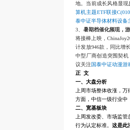
地。当前成长风格显现
算机主题ETF联接C(010
泰中证半导体材料设备主题E
3、
暑期档催化频现，
将接棒上映，ChinaJ
计发放946款，同比
中型厂商创造突围契机
议关注
国泰中证动漫游戏ET
正 文
一、大盘分析
上周市场整体收涨，万得全
方面，中信一级行业中
二、宽基板块
上周发改委、市场监管
行为认定标准。
这是此